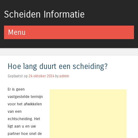
Scheiden Informatie
Menu
Spring naar inhoud
Hoe lang duurt een scheiding?
Geplaatst op
24 oktober 2014
by
admin
Er is geen
vastgestelde termijn
voor het afwikkelen
van een
echtscheiding. Het
ligt aan u en uw
partner hoe snel de