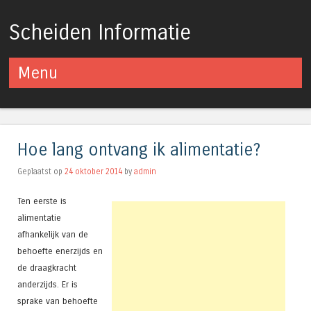
Scheiden Informatie
Menu
Spring naar inhoud
Hoe lang ontvang ik alimentatie?
Geplaatst op
24 oktober 2014
by
admin
Ten eerste is
alimentatie
afhankelijk van de
behoefte enerzijds en
de draagkracht
anderzijds. Er is
sprake van behoefte