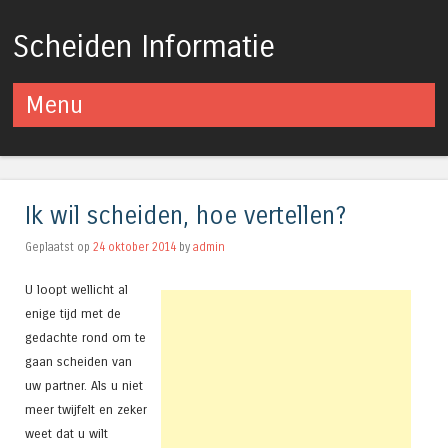
Scheiden Informatie
Menu
Spring naar inhoud
Ik wil scheiden, hoe vertellen?
Geplaatst op
24 oktober 2014
by
admin
U loopt wellicht al
enige tijd met de
gedachte rond om te
gaan scheiden van
uw partner. Als u niet
meer twijfelt en zeker
weet dat u wilt