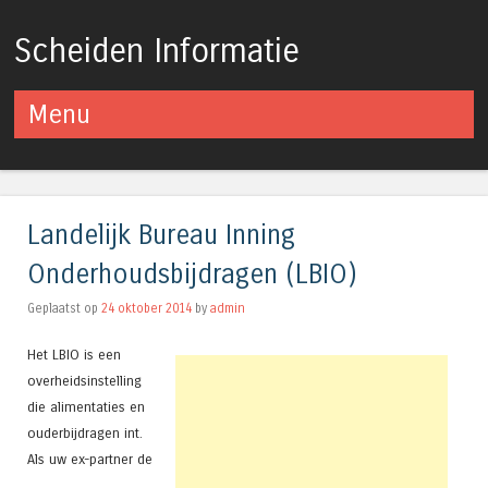
Scheiden Informatie
Menu
Spring naar inhoud
Landelijk Bureau Inning
Onderhoudsbijdragen (LBIO)
Geplaatst op
24 oktober 2014
by
admin
Het LBIO is een
overheidsinstelling
die alimentaties en
ouderbijdragen int.
Als uw ex-partner de