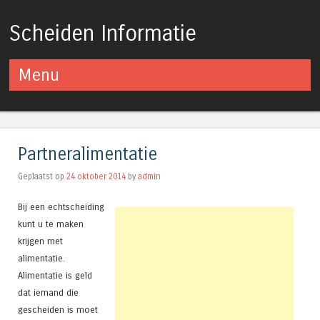
Scheiden Informatie
Menu
Spring naar inhoud
Partneralimentatie
Geplaatst op
24 oktober 2014
by
admin
Bij een echtscheiding
kunt u te maken
krijgen met
alimentatie.
Alimentatie is geld
dat iemand die
gescheiden is moet