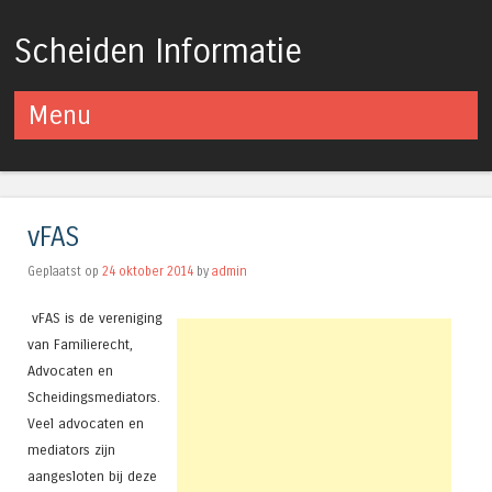
Scheiden Informatie
Menu
Spring naar inhoud
vFAS
Geplaatst op
24 oktober 2014
by
admin
vFAS is de vereniging
van Familierecht,
Advocaten en
Scheidingsmediators.
Veel advocaten en
mediators zijn
aangesloten bij deze