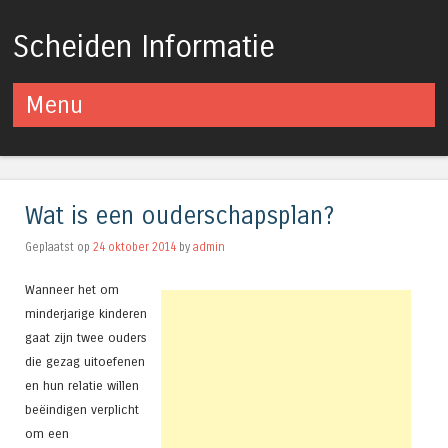
Scheiden Informatie
Menu
Spring naar inhoud
Wat is een ouderschapsplan?
Geplaatst op
24 oktober 2014
by
admin
Wanneer het om
minderjarige kinderen
gaat zijn twee ouders
die gezag uitoefenen
en hun relatie willen
beëindigen verplicht
om een