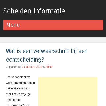
Scheiden Informatie
Menu
Spring naar inhoud
Wat is een verweerschrift bij een
echtscheiding?
Geplaatst op
24 oktober 2014
by
admin
Een verweerschrift
wordt ingediend als u
het niet eens bent
met het eenzijdige
ingediende
verzoekschrift tot