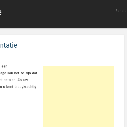
e
Spring naar inhoud
Scheid
Menu
ntatie
n een
agd kan het zo zijn dat
et betalen. Als uw
en u bent draagkrachtig