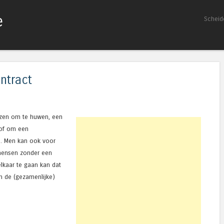
e
Spring naar inhoud
Scheid
Menu
ntract
ezen om te huwen, een
 of om een
n. Men kan ook voor
mensen zonder een
elkaar te gaan kan dat
n de (gezamenlijke)